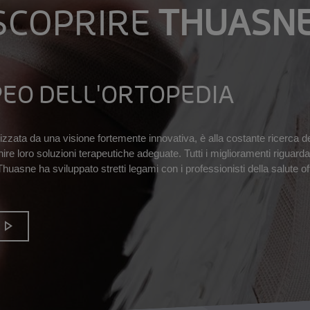
SCOPRIRE
THUASN
EO DELL'ORTOPEDIA
zata da una visione fortemente innovativa, è alla costante ricerca del 
e fornire loro soluzioni terapeutiche adeguate. Tutti i miglioramenti rig
uasne ha sviluppato stretti legami con i professionisti della salute o