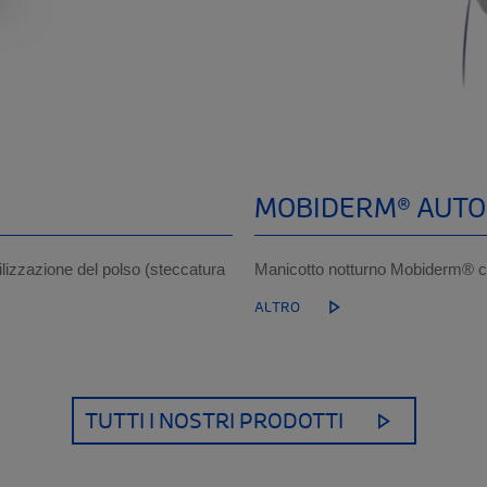
MOBIDERM® AUTOF
azione del polso (steccatura
Manicotto notturno Mobiderm® co
ALTRO
TUTTI I NOSTRI PRODOTTI