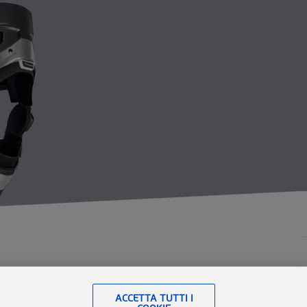
utube
LinkedIn
ACCETTA TUTTI I