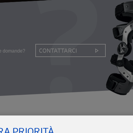
CONTATTARCI
le domande?
SEGUICI SUI SOCIAL
Facebook
Twitter
Yo
RA PRIORITÀ