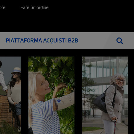
ore
Fare un ordine
PIATTAFORMA ACQUISTI B2B
Cercar
ONICI
HOME CARE: AUSILI PER LA VITA QUOTIDIANA
CATALOGHI
MOBILITÀ E ASSISTENZA A DOMICILIO
Mobilità e trasferimento
I nostri cataloghi
Il soggiorno
Ausili per la vita quotidiana
La camera ed il letto
Letti elettrici ed ausili antidecubito
La stanza da bagno
Spostarsi