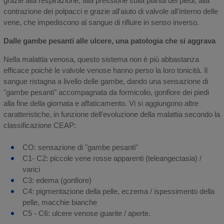
grazie alla respirazione, alla pressione sulla pianta dei piedi, alla
contrazione dei polpacci e grazie all'aiuto di valvole all'interno delle
vene, che impediscono al sangue di rifluire in senso inverso.
Dalle gambe pesanti alle ulcere, una patologia che si aggrava
Nella malattia venosa, questo sistema non è più abbastanza
efficace poiché le valvole venose hanno perso la loro tonicità. Il
sangue ristagna a livello delle gambe, dando una sensazione di
"gambe pesanti" accompagnata da formicolio, gonfiore dei piedi
alla fine della giornata e affaticamento. Vi si aggiungono altre
caratteristiche, in funzione dell'evoluzione della malattia secondo la
classificazione CEAP:
CO: sensazione di "gambe pesanti"
C1- C2: piccole vene rosse apparenti (teleangectasia) /
varici
C3: edema (gonfiore)
C4: pigmentazione della pelle, eczema / ispessimento della
pelle, macchie bianche
C5 - C6: ulcere venose guarite / aperte.