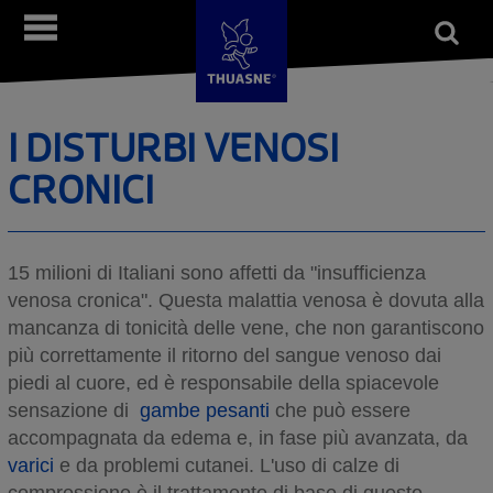
Salta
Open
Menù
al
form
Cerca
contenuto
principale
I DISTURBI VENOSI
CRONICI
15 milioni di Italiani sono affetti da "insufficienza
venosa cronica". Questa malattia venosa è dovuta alla
mancanza di tonicità delle vene, che non garantiscono
più correttamente il ritorno del sangue venoso dai
piedi al cuore, ed è responsabile della spiacevole
sensazione di
gambe pesanti
che può essere
accompagnata da edema e, in fase più avanzata, da
varici
e da problemi cutanei. L'uso di calze di