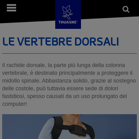
Salta
Open
Menù
al
form
Cerca
contenuto
principale
LE VERTEBRE DORSALI
Il rachide dorsale, la parte più lunga della colonna
vertebrale, è destinato principalmente a proteggere il
midollo spinale. Abbastanza solido, grazie al sostegno
delle costole, può tuttavia essere sede di dolori
fastidiosi, spesso causati da un uso prolungato del
computer!