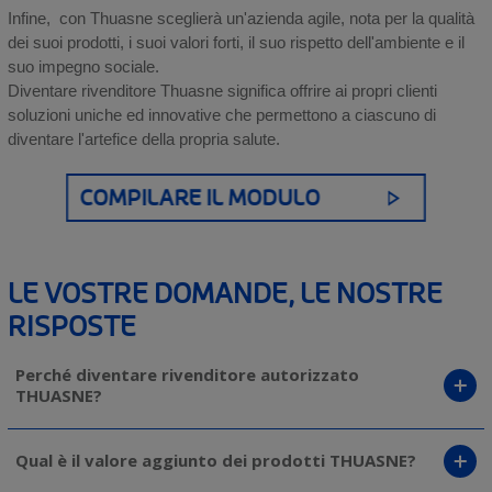
Infine, con Thuasne sceglierà un'azienda agile, nota per la qualità
dei suoi prodotti, i suoi valori forti, il suo rispetto dell'ambiente e il
suo impegno sociale.
Diventare rivenditore Thuasne significa offrire ai propri clienti
soluzioni uniche ed innovative che permettono a ciascuno di
diventare l'artefice della propria salute.
COMPILARE IL MODULO
LE VOSTRE DOMANDE, LE NOSTRE
RISPOSTE
Perché diventare rivenditore autorizzato
THUASNE?
Diventare rivenditore autorizzato Thuasne significa usufruire
Qual è il valore aggiunto dei prodotti THUASNE?
del know-how di un gruppo composto da 2000 collaboratori al
servizio dei propri clienti, presente sul mercato da oltre 170