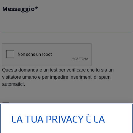
Messaggio
Questa domanda è un test per verificare che tu sia un
visitatore umano e per impedire inserimenti di spam
automatici.
Accetto di ricevere notizie, aggiornamenti e novità da
Thuasne via email
LA TUA PRIVACY È LA