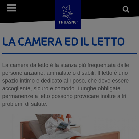
Salta
Open
Menù
al
form
Cerca
contenuto
principale
LA CAMERA ED IL LETTO
La camera da letto è la stanza più frequentata dalle
persone anziane, ammalate o disabili. Il letto è uno
spazio intimo e dedicato al riposo, che deve essere
accogliente, sicuro e comodo. Lunghe obbligate
permanenze a letto possono provocare inoltre altri
problemi di salute.