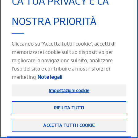
LA TUA PRIVACY È LA
Consigli per un maggior comfort
NOSTRA PRIORITÀ
Il guanciale
deve essere comodo ed eventualmente di un modello
specifico per le persone che soffrono di dolori al collo, alla nuca o
alle spalle: il
guanciale cervicale
, che può aiutare le persone a
ridurre il rischio di dolore o di disagio. Il
tavolino da letto con
rotelle
, da posizionare davanti alla persona seduta nel letto, è
Cliccando su "Accetta tutti i cookie", accetti di
molto apprezzato per i pasti, la lettura o l'utilizzo di un computer.
memorizzare i cookie sul tuo dispositivo per
migliorare la navigazione sul sito, analizzare
l'uso del sito e contribuire ai nostri sforzi di
SEGUICI SUI SOCIAL
marketing
Note legali
Facebook
Twitter
Youtube
LinkedIn
Impostazioni cookie
RIFIUTA TUTTI
Footer
(IT)
Spazio partner
Mappa del sito
Note legali
ACCETTA TUTTI I COOKIE
Raggiungerci
Contatto
thuasne.com