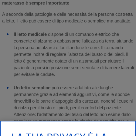
materasso è sempre importante
A seconda della patologia e delle necessità della persona costretta
a letto, il letto può essere di tipo medicale o semplice ma adattato.
Il letto medicale
dispone di un comando elettrico che
consente di alzarne o abbassarne l'altezza da terra, aiutando
la persona ad alzarsi e facilitandone le cure. Il comando
permette inoltre di regolare l'altezza del busto o dei piedi. Il
letto è generalmente dotato di un alzamalati per aiutare il
paziente a porsi in posizione semi-seduta e di barriere laterali
per evitare le cadute.
Un letto semplice
può essere adattato alle lunghe
permanenze grazie ad elementi aggiuntivi, come le sponde
rimovibili o le barre d'appoggio di sicurezza, nonché i cuscini
di rialzo per il busto o i piedi, per il comfort del paziente.
Attenzione: l'adattamento del telaio del letto non esime dallo
scegliere un materasso contro le piaghe da decubito per le
persone a rischio.