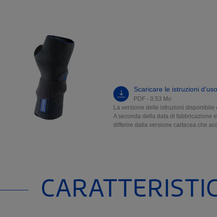
Scaricare le istruzioni d’us
PDF - 0.53 Mo
La versione delle istruzioni disponibile 
A seconda della data di fabbricazione e 
differire dalla versione cartacea che a
CARATTERISTI