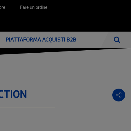
ore
Fare un ordine
PIATTAFORMA ACQUISTI B2B
Cercar
ONICI
HOME CARE: AUSILI PER LA VITA QUOTIDIANA
CATALOGHI
MOBILITÀ E ASSISTENZA A DOMICILIO
Mobilità e trasferimento
I nostri cataloghi
Il soggiorno
CTION
Ausili per la vita quotidiana
La camera ed il letto
Letti elettrici ed ausili antidecubito
La stanza da bagno
Spostarsi