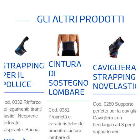
Thuasne
120, rue Marius Aufan 92300 Levallois-
GLI ALTRI PRODOTTI
Perret
France
Il dispositivo medico di classe I menzionato in questo
documento è marcato CE secondo il Regolamento Europeo
2017/745 sui dispositivi medici. Si prega di leggere
attentamente le istruzioni per l'uso del prodotto.
CINTURA
STRAPPING
CAVIGLIERA
DI
PER IL
STRAPPING
SOSTEGNO
POLLICE
NOVELASTIC
LOMBARE
Cod. 0332 Rinforzo
Cod. 0280 Supporto
dei legamenti: tiranti
Cod. 0361
perfetto per la caviglia:
elastici. Neoprene
Proprietà e
Cavigliera con
perforato,
caratteristiche del
bendaggio ad 8 per il
traspirante. Buona
prodotto: cintura
supporto dei
lombare di