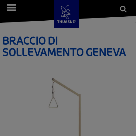
Salta
Open
Menù
al
form
Cerca
contenuto
principale
BRACCIO DI
SOLLEVAMENTO GENEVA