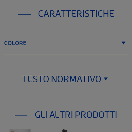
CARATTERISTICHE
COLORE
TESTO NORMATIVO
Thuasne
120, rue Marius Aufan 92300 Levallois-
GLI ALTRI PRODOTTI
Perret
France
Il dispositivo medico di classe I menzionato in questo