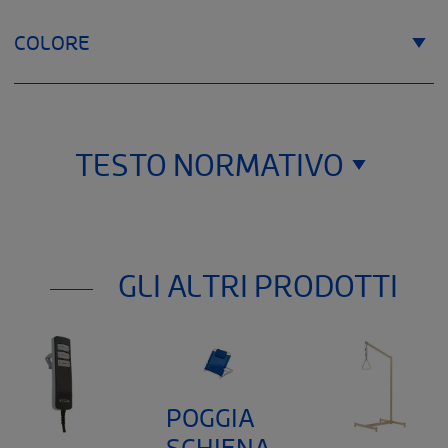
COLORE
TESTO NORMATIVO
Thuasne
120, rue Marius Aufan 92300 Levallois-
GLI ALTRI PRODOTTI
Perret
France
L'accessorio per dispositivo medico di classe I menzionato in
questo documento è marcato CE secondo il Regolamento
Europeo 2017/745 sui dispositivi medici. Si prega di leggere
attentamente le istruzioni per l'uso del prodotto.
POGGIA
SCHIENA