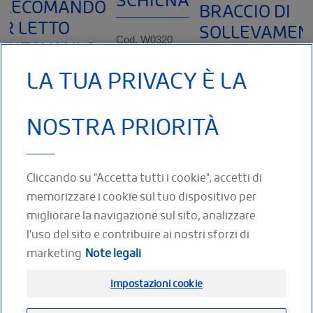
ELECOMANDO
BRACCIO DI
ER LETTO
SOLLEVAMEN
ANTOVANI O
Cod. W0320
GENEVA
002 001
AYDN
LA TUA PRIVACY È LA
Regolabile in
inclinazione per
Cod. V2014 949 020 Per
riposarsi,
cambiare posizione, si p
NOSTRA PRIORITÀ
 letto Mantovani o
leggere o
utilizzare il braccio di
dn.
guardare la
sollevamento Geneva c
televisione
RO
ALTRO
ALTRO
Cliccando su "Accetta tutti i cookie", accetti di
memorizzare i cookie sul tuo dispositivo per
migliorare la navigazione sul sito, analizzare
l'uso del sito e contribuire ai nostri sforzi di
SEGUICI SUI SOCIAL
marketing
Note legali
Facebook
Twitter
Youtube
LinkedIn
Impostazioni cookie