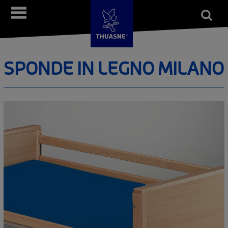
Salta
Open
Menù
al
form
Cerca
contenuto
principale
SPONDE IN LEGNO MILANO