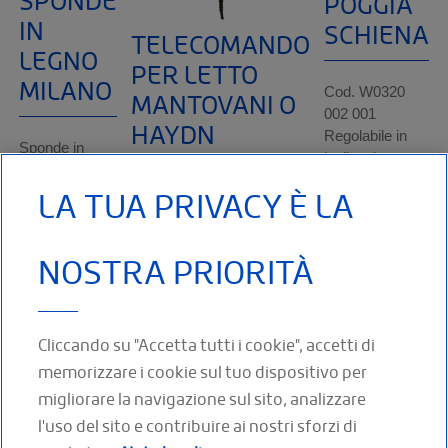
SPONDE
POGGIA
IN
SCHIENA
TELECOMANDO
LEGNO
PER LETTO
MILANO
MANTOVANI O
Cod. W0320
002 001
HAYDN
Regolabile in
Sponde in
inclinazione per
legno Milano
riposarsi,
LA TUA PRIVACY È LA
Cod. VF214
Per letto Mantovani o
leggere o
927 222 Per
Haydn.
guardare la
letti Haydn e
televisione
ALTRO
NOSTRA PRIORITÀ
Mantovani.
ALTRO
Estetica
gradevole ed
ALTRO
Cliccando su "Accetta tutti i cookie", accetti di
memorizzare i cookie sul tuo dispositivo per
migliorare la navigazione sul sito, analizzare
l'uso del sito e contribuire ai nostri sforzi di
SEGUICI SUI SOCIAL