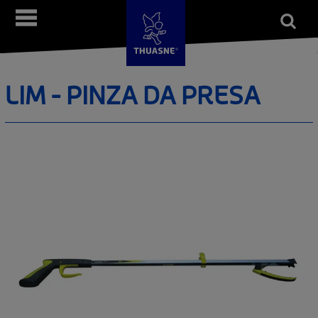
Salta
Open
Menù
al
form
Cerca
contenuto
principale
LIM - PINZA DA PRESA