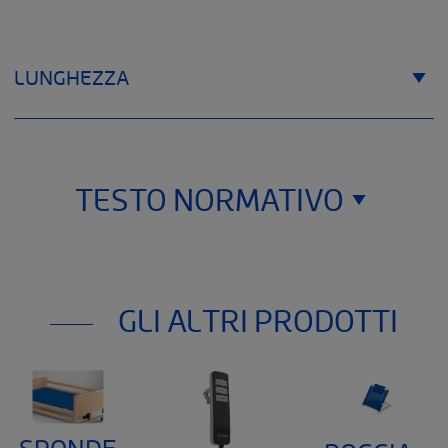
LUNGHEZZA
TESTO NORMATIVO
The Helping Hand Company
Bromyard Road,
GLI ALTRI PRODOTTI
Ledbury, Herefordshire HR8 1NS
United Kingdom
Il dispositivo medico di classe I menzionato in questo
documento è marcato CE secondo il Regolamento Europeo
2017/745 sui dispositivi medici. Si prega di leggere
attentamente le istruzioni per l'uso del prodotto.