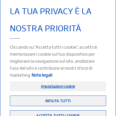
LA TUA PRIVACY È LA
NOSTRA PRIORITÀ
Cod. 0333 Tessuto compressivo: migliora la propriocezione
Comfort: facile centraggio dei malleoli
Cliccando su "Accetta tutti i cookie", accetti di
memorizzare i cookie sul tuo dispositivo per
migliorare la navigazione sul sito, analizzare
l'uso del sito e contribuire ai nostri sforzi di
SEGUICI SUI SOCIAL
marketing
Note legali
Facebook
Twitter
Youtube
LinkedIn
Impostazioni cookie
RIFIUTA TUTTI
Footer
(IT)
Spazio partner
Mappa del sito
Note legali
ACCETTA TUTTI I COOKIE