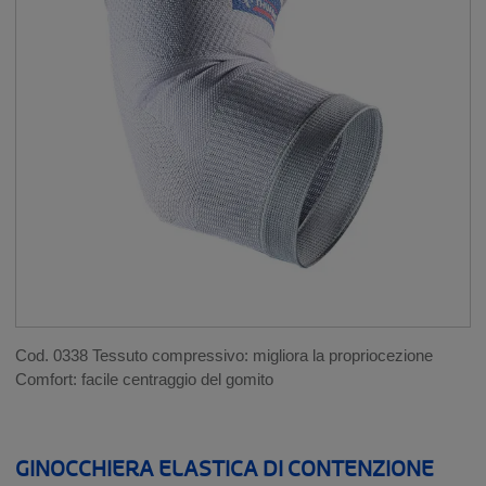
TUTORI GAMMA SPORT
__SHOW
Stabilità 1
Stabilità 2
Stabilità 3
Stabilità 4
Stabilità 5
INDUMENTI DI COMPRESSIONE PER LO
SPORT
Cod. 0338 Tessuto compressivo: migliora la propriocezione
HOME CARE: AUSILI PER LA VITA
Comfort: facile centraggio del gomito
QUOTIDIANA
__SHOW
GINOCCHIERA ELASTICA DI CONTENZIONE