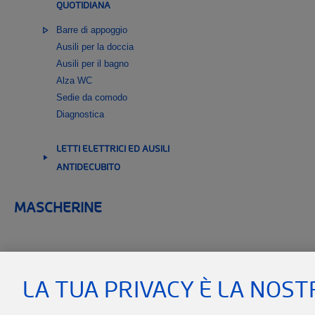
QUOTIDIANA
__SHOW
Barre di appoggio
Ausili per la doccia
Ausili per il bagno
Alza WC
Sedie da comodo
Diagnostica
LETTI ELETTRICI ED AUSILI
ANTIDECUBITO
__SHOW
MASCHERINE
LA TUA PRIVACY È LA NOST