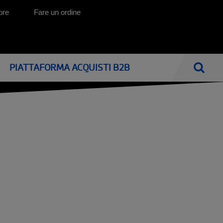
ore
Fare un ordine
PIATTAFORMA ACQUISTI B2B
Cercar
ONICI
HOME CARE: AUSILI PER LA VITA QUOTIDIANA
CATALOGHI
MOBILITÀ E ASSISTENZA A DOMICILIO
Mobilità e trasferimento
I nostri cataloghi
Il soggiorno
Ausili per la vita quotidiana
La camera ed il letto
Letti elettrici ed ausili antidecubito
La stanza da bagno
Spostarsi