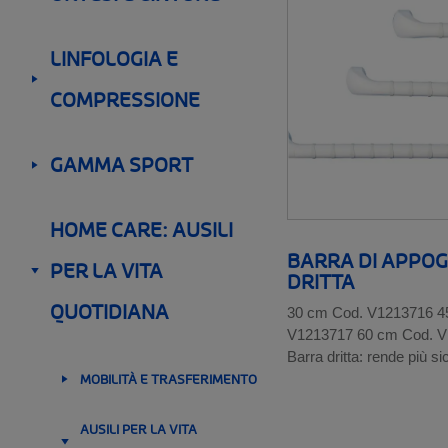
Gamma Junior
__SHOW
LINFOLOGIA E
COMPRESSIONE
__SHOW
GAMMA SPORT
__SHOW
HOME CARE: AUSILI
BARRA DI APPOG
PER LA VITA
DRITTA
__SHOW
QUOTIDIANA
30 cm Cod. V1213716 4
V1213717 60 cm Cod. 
Barra dritta: rende più sic
MOBILITÀ E TRASFERIMENTO
__SHOW
AUSILI PER LA VITA