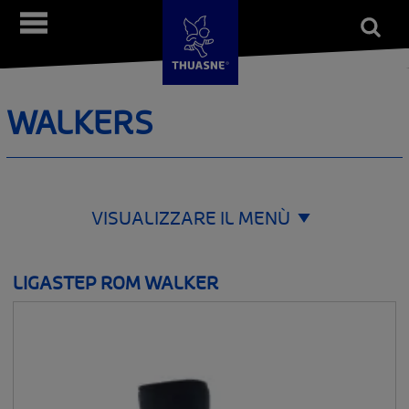
Salta
Open
Menù
al
form
Cerca
contenuto
principale
WALKERS
VISUALIZZARE IL MENÙ
ORTESI E CINTURE
LIGASTEP ROM WALKER
__SHOW
COLONNA VERTEBRALE
__SHOW
SPALLA