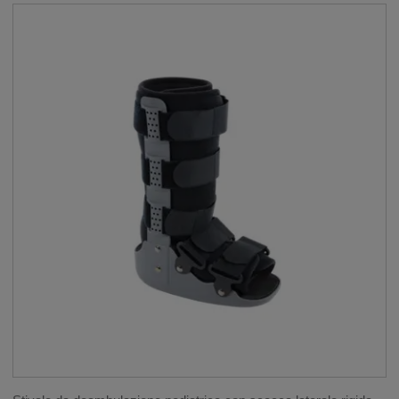
GAMMA JUNIOR
LINFOLOGIA E COMPRESSIONE
__SHOW
GAMMA SPORT
__SHOW
HOME CARE: AUSILI PER LA VITA
QUOTIDIANA
__SHOW
MASCHERINE