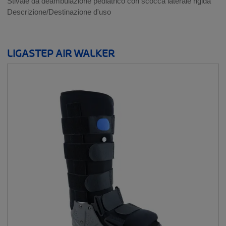
Stivale da deambulazione pediatrico con scocca laterale rigida
Descrizione/Destinazione d'uso
LIGASTEP AIR WALKER