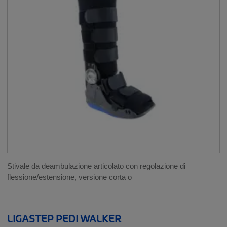
POLSO E MANO
__SHOW
GOMITO
GINOCCHIO
__SHOW
CAVIGLIA
__SHOW
Tutori per patologie neurologiche
Cavigliere elastocompressive e propriocettive
Cavigliere per legamenti
Stivale da deambulazione articolato con regolazione di
flessione/estensione, versione corta o
Walkers
PIEDE
LIGASTEP PEDI WALKER
__SHOW