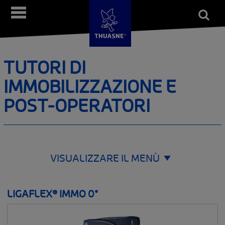
Salta
Open
Menù
al
form
Cerca
contenuto
principale
TUTORI DI
IMMOBILIZZAZIONE E
POST-OPERATORI
VISUALIZZARE IL MENÙ
ORTESI E CINTURE
LIGAFLEX® IMMO 0°
__SHOW