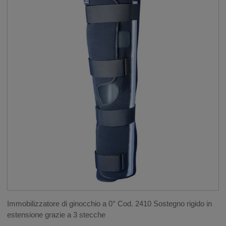
COLONNA VERTEBRALE
__SHOW
SPALLA
POLSO E MANO
__SHOW
GOMITO
GINOCCHIO
__SHOW
GINOCCHIERE ELASTOCOMPRESSIVE
PROPRIOCETTIVE
GINOCCHIERE ROTULEE
TUTORI DI IMMOBILIZZAZIONE E POST-
OPERATORI
Immobilizzatore di ginocchio a 0° Cod. 2410 Sostegno rigido in
GINOCCHIERE PER LEGAMENTI
estensione grazie a 3 stecche
GINOCCHIERE A 4 PUNTI