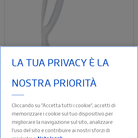
LA TUA PRIVACY È LA
NOSTRA PRIORITÀ
Ortesi peroneale Indicazioni: Paresi peroneali e debolezza degli
elevatori di piede (grado III e II)
Cliccando su "Accetta tutti i cookie", accetti di
memorizzare i cookie sul tuo dispositivo per
migliorare la navigazione sul sito, analizzare
l'uso del sito e contribuire ai nostri sforzi di
SEGUICI SUI SOCIAL