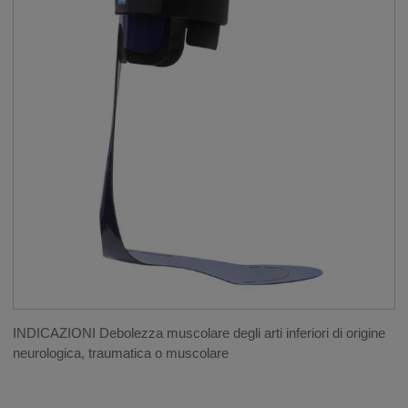
SPALLA
POLSO E MANO
__SHOW
GOMITO
GINOCCHIO
__SHOW
CAVIGLIA
__SHOW
Tutori per patologie neurologiche
Cavigliere elastocompressive e propriocettive
Cavigliere per legamenti
INDICAZIONI Debolezza muscolare degli arti inferiori di origine
neurologica, traumatica o muscolare
Walkers