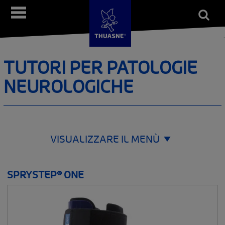
Salta
Open
Menù
al
form
Cerca
contenuto
principale
TUTORI PER PATOLOGIE
NEUROLOGICHE
VISUALIZZARE IL MENÙ
ORTESI E CINTURE
SPRYSTEP® ONE
__SHOW
COLONNA VERTEBRALE
__SHOW